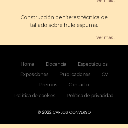
Ver más…
Construcción de títeres: técnica de
tallado sobre hule espuma.
Ver más…
Home
Docencia
Espectáculos
Exposiciones
Publicaciones
CV
Premios
Contacto
Política de cookies
Política de privacidad
© 2022 CARLOS CONVERSO